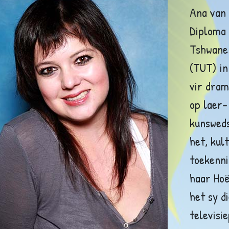
Ana van
Diploma 
Tshwane 
(TUT) in
vir dram
op laer-
kunsweds
het, kul
toekenni
haar Hoë
het sy d
televisi