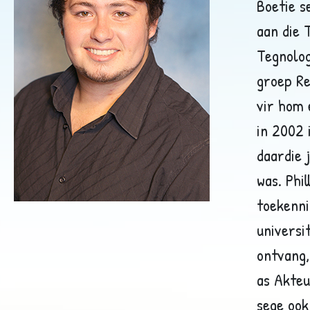
Boetie s
aan die 
Tegnolog
groep Re
vir hom 
in 2002 
daardie 
was. Phi
toekenni
universi
ontvang,
as Akteu
sege oo