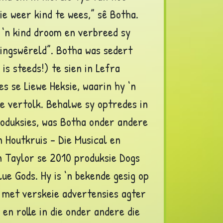
ie weer kind te wees,” sê Botha.
t ‘n kind droom en verbreed sy
ingswêreld”. Botha was sedert
 is steeds!) te sien in Lefra
es se Liewe Heksie, waarin hy ‘n
le vertolk. Behalwe sy optredes in
oduksies, was Botha onder andere
in Houtkruis – Die Musical en
 Taylor se 2010 produksie Dogs
lue Gods. Hy is ‘n bekende gesig op
e met verskeie advertensies agter
 en rolle in die onder andere die