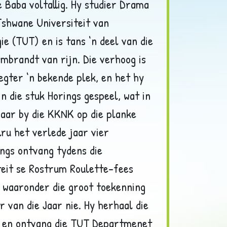
e Baba voltallig. Hy studier Drama
Tshwane Universiteit van
ie (TUT) en is tans ‘n deel van die
mbrandt van rijn. Die verhoog is
egter ‘n bekende plek, en het hy
in die stuk Horings gespeel, wat in
jaar by die KKNK op die planke
llru het verlede jaar vier
ngs ontvang tydens die
teit se Rostrum Roulette-fees
 waaronder die groot toekenning
r van die Jaar nie. Hy herhaal die
k en ontvang die TUT Departmenet