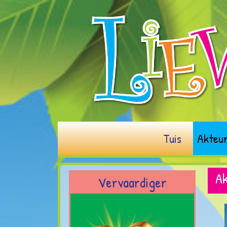
Tuis
Akteu
Ak
Vervaardiger