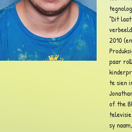
tegnolog
“Dit laa
verbeeld
2010 (en
Produksi
paar rol
kinderpr
te sien 
Jonathan
of the B
televisi
sy naam,