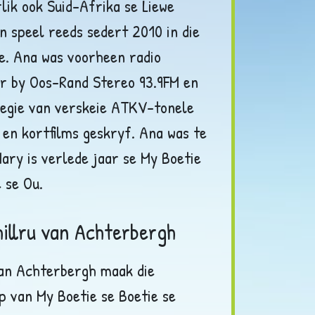
rlik ook Suid-Afrika se Liewe
en speel reeds sedert 2010 in die
e. Ana was voorheen radio
r by Oos-Rand Stereo 93.9FM en
regie van verskeie ATKV-tonele
 en kortfilms geskryf. Ana was te
Mary is verlede jaar se My Boetie
e se Ou.
illru van Achterbergh
van Achterbergh maak die
p van My Boetie se Boetie se