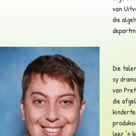
van Uitv
die alge
departm
Die tale
sy drama
van Pret
die afge
kinderte
produksi
leer ‘n 