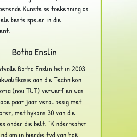
oerende Kunste se toekenning as
hele beste speler in die
ent.
Botha Enslin
ntvolle Botha Enslin het in 2003
kwalifikasie aan die Technikon
oria (nou TUT) verwerf en was
lope paar jaar veral besig met
ater, met bykans 30 van die
es onder die belt. “Kinderteater
kind om in hierdie tyd van hoë