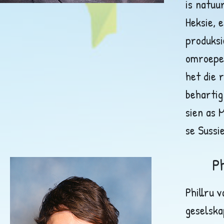
is natuu
Heksie, 
produksi
omroepe
het die 
behartig
sien as 
se Sussi
Ph
Phillru 
geselska