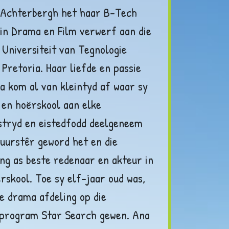
 Achterbergh het haar B-Tech
in Drama en Film verwerf aan die
Universiteit van Tegnologie
 Pretoria. Haar liefde en passie
a kom al van kleintyd af waar sy
 en hoërskool aan elke
tryd en eistedfodd deelgeneem
tuurstêr geword het en die
ng as beste redenaar en akteur in
rskool. Toe sy elf-jaar oud was,
ie drama afdeling op die
eprogram Star Search gewen. Ana